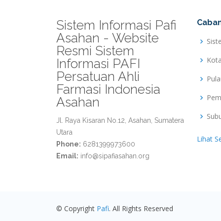
Sistem Informasi Pafi
Caban
Asahan - Website
Sist
Resmi Sistem
Kot
Informasi PAFI
Persatuan Ahli
Pul
Farmasi Indonesia
Pem
Asahan
Sub
Jl. Raya Kisaran No.12, Asahan, Sumatera
Utara
Lihat S
Phone:
6281399973600
Email:
info@sipafiasahan.org
© Copyright
Pafi
. All Rights Reserved