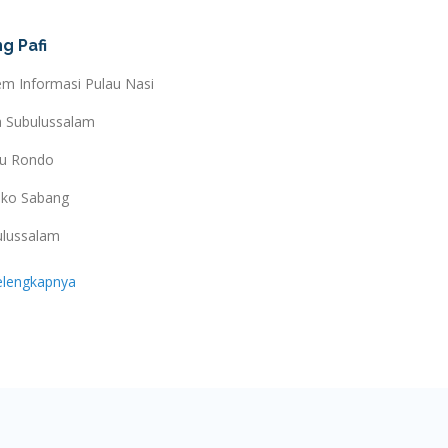
g Pafi
em Informasi Pulau Nasi
a Subulussalam
au Rondo
ko Sabang
ulussalam
elengkapnya